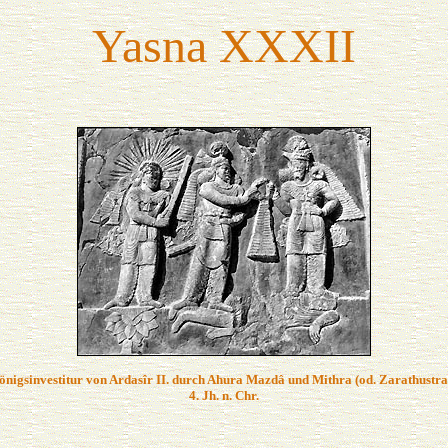
Yasna XXXII
önigsinvestitur von Ardasîr II. durch Ahura Mazdâ und Mithra (od. Zarathustra
4. Jh. n. Chr.